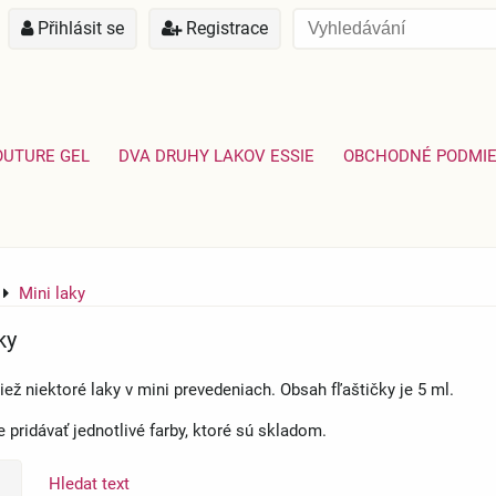
Přihlásit se
Registrace
OUTURE GEL
DVA DRUHY LAKOV ESSIE
OBCHODNÉ PODMI
Mini laky
ky
ž niektoré laky v mini prevedeniach. Obsah fľaštičky je 5 ml.
pridávať jednotlivé farby, ktoré sú skladom.
Hledat text