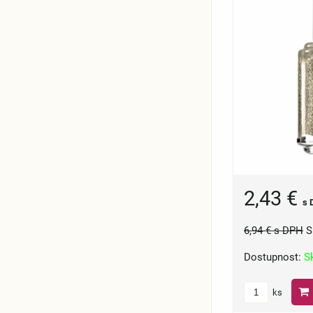
2,43 €
s 
6,94 €
s DPH
S
Dostupnost:
S
ks