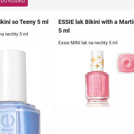
DO KOŠÍKU
ikini so Teeny 5 ml
ESSIE lak Bikini with a Marti
5 ml
na nechty 5 ml
Essie MINI lak na nechty 5 ml