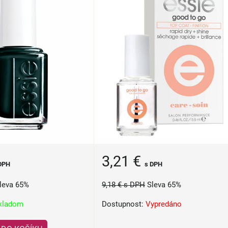
3,21 €
DPH
s DPH
leva 65%
9,18 €
s DPH
Sleva 65%
kladom
Dostupnost:
Vypredáno