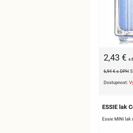
2,43 €
s 
6,94 €
s DPH
S
Dostupnost:
V
ESSIE lak C
Essie MINI lak 