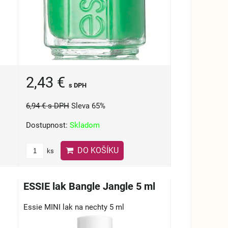
2,43 €
s DPH
6,94 €
s DPH
Sleva 65%
Dostupnost:
Skladom
DO KOŠÍKU
ks
ESSIE lak Bangle Jangle 5 ml
Essie MINI lak na nechty 5 ml