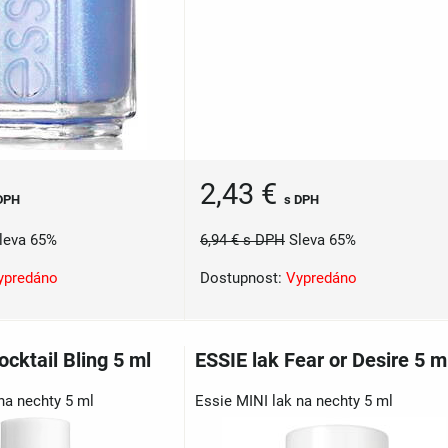
2,43 €
s DPH
DPH
6,94 €
s DPH
Sleva 65%
leva 65%
Dostupnost:
Vypredáno
ypredáno
ocktail Bling 5 ml
ESSIE lak Fear or Desire 5 m
na nechty 5 ml
Essie MINI lak na nechty 5 ml