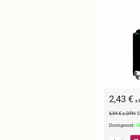
2,43 €
s 
6,94 €
s DPH
S
Dostupnost:
S