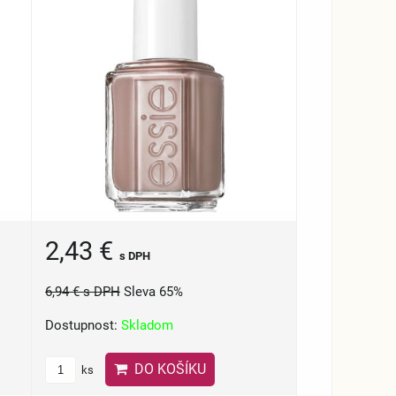
2,43 €
s DPH
6,94 €
s DPH
Sleva 65%
Dostupnost:
Skladom
DO KOŠÍKU
ks