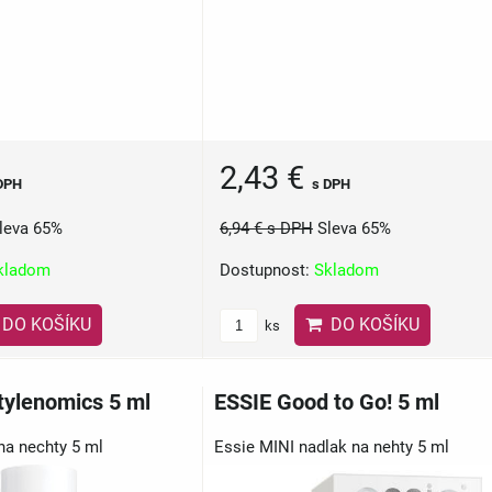
2,43 €
DPH
s DPH
leva 65%
6,94 €
s DPH
Sleva 65%
kladom
Dostupnost:
Skladom
DO KOŠÍKU
DO KOŠÍKU
ks
tylenomics 5 ml
ESSIE Good to Go! 5 ml
na nechty 5 ml
Essie MINI nadlak na nehty 5 ml