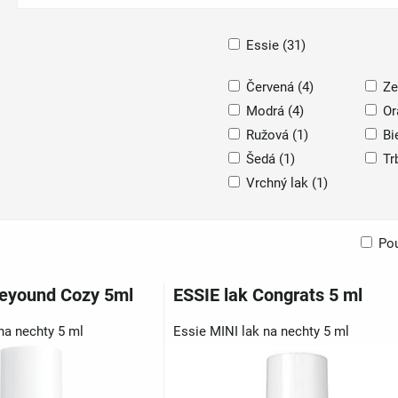
Essie (31)
Červená (4)
Ze
Modrá (4)
Or
Ružová (1)
Bi
Šedá (1)
Tr
Vrchný lak (1)
Po
am
bulka
Beyound Cozy 5ml
ESSIE lak Congrats 5 ml
na nechty 5 ml
Essie MINI lak na nechty 5 ml