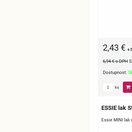
2,43 €
s 
6,94 €
s DPH
S
Dostupnost:
S
ks
ESSIE lak S
Essie MINI lak 