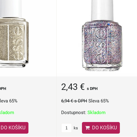
2,43 €
DPH
s DPH
leva 65%
6,94 €
s DPH
Sleva 65%
kladom
Dostupnost:
Skladom
DO KOŠÍKU
DO KOŠÍKU
ks