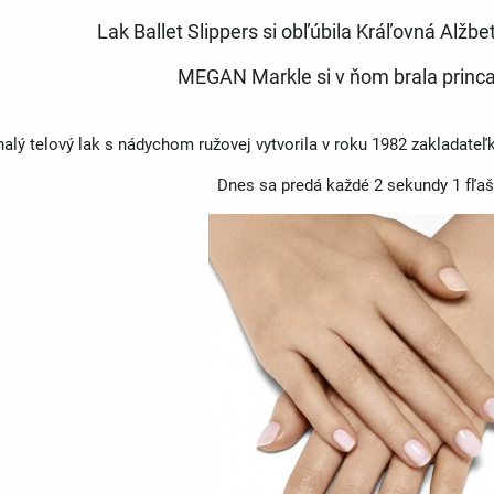
Lak Ballet Slippers si obľúbila Kráľovná Alžb
MEGAN Markle si v ňom brala princ
alý telový lak s nádychom ružovej vytvorila v roku 1982 zakladat
Dnes sa predá každé 2 sekundy 1 fľaš