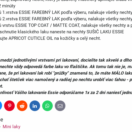
2 minúty
bú 1.vrstva ESSIE FAREBNÝ LAK podľa výberu, nalakuje všetky necht
bú 2.vrstva ESSIE FAREBNÝ LAK podľa výberu, nalakuje všetky necht
bú vrstvu ESSIE TOP COAT / MATTE COAT, nalakuje všetky nechty a 
e schnutie klasického laku naneste na nechty SUŠIČ LAKU ESSIE
ujte APRICOT CUTICLE OIL na kožičky a celý necht.
medzi jednotlivými vrstvami pri lakovaní, docielite tak skvelé a dlh
nechte vždy odpovedá farbe laku vo fľaštičke. Ak tomu tak nie je, ma
e, že pri lakovaní lak robí "prúžky" znamená to, že máte MÁLO laku 
chať štetček viac namočený a radšej po nechtu urobiť viac ťahou - 
t.
anlivosť Vášho lakovanie Essie odporúčame 1x za 2 dni naniesť jedn
luesky
Pinterest
Reddit
LinkedIn
WhatsApp
E-
mail
ie
Mini laky