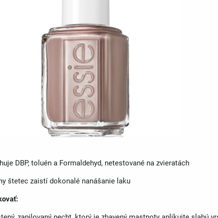
huje DBP, toluén a Formaldehyd, netestované na zvieratách
ny štetec zaistí dokonalé nanášanie laku
kovať:
tený, zapilovaný necht, ktorý je zbavený mastnoty aplikujte slabú 