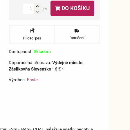
DO KOŠÍKU
ks
Doručení
Hlídací pes
Dostupnost:
Skladom
Výdejné miesto -
Zásilkovňa Slovensko
•
6 €
•
Výrobce:
Essie
vrstvu ESSIE BASE COAT, nalakuje všetky nechty a