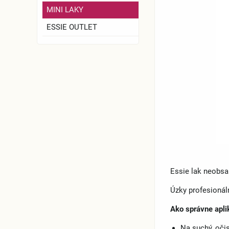
MINI LAKY
ESSIE OUTLET
Essie lak neobsa
Úzky profesionál
Ako správne apli
Na suchý, očis