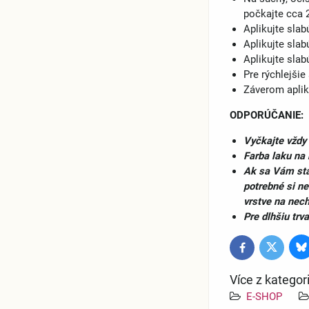
počkajte cca 
Aplikujte sla
Aplikujte sla
Aplikujte sla
Pre rýchlejši
Záverom aplik
ODPORÚČANIE:
Vyčkajte vždy 
Farba laku na 
Ak sa Vám stan
potrebné si ne
vrstve na nech
Pre dlhšiu trv
B
Twitter
Facebook
Více z kategor
E-SHOP