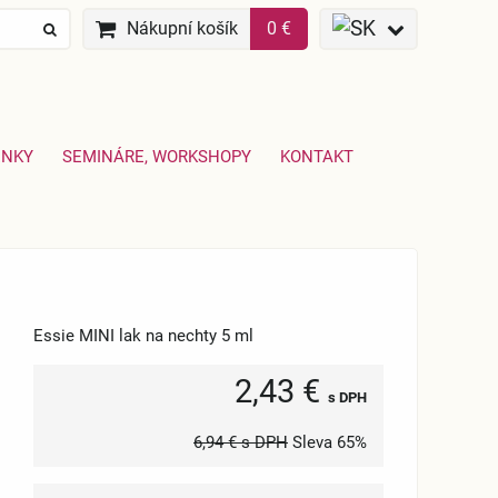
Nákupní košík
0 €
ENKY
SEMINÁRE, WORKSHOPY
KONTAKT
Essie MINI lak na nechty 5 ml
2,43 €
s DPH
6,94 €
s DPH
Sleva
65%