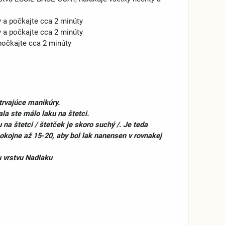
y a počkajte cca 2 minúty
y a počkajte cca 2 minúty
počkajte cca 2 minúty
otrvajúce manikúry.
la ste málo laku na štetci.
na štetci / štetček je skoro suchý /. Je teda
pokojne až 15-20, aby bol lak nanensen v rovnakej
u vrstvu Nadlaku