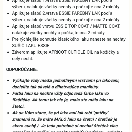
Aplikujte slabú 1.vrstva ESSIE FAREBNÝ LAK podľa
výberu, nalakuje všetky nechty a počkajte cca 2 minúty
Aplikujte slabú 2.vrstva ESSIE FAREBNÝ LAK podľa
výberu, nalakuje všetky nechty a počkajte cca 2 minúty
Aplikujte slabú vrstvu ESSIE TOP COAT / MATTE COAT,
nalakuje všetky nechty a počkajte cca 2 minúty
Pre rýchlejšie schnutie klasického laku naneste na nechty
SUŠIČ LAKU ESSIE
Záverom aplikujte APRICOT CUTICLE OIL na kožičky a
celý necht.
ODPORÚČANIE:
Vyčkajte vždy medzi jednotlivými vrstvami pri lakovaní,
docielite tak skvelé a dlhotrvajúce manikúry.
Farba laku na nechte vždy odpovedá farbe laku vo
fľaštičke. Ak tomu tak nie je, mala ste málo laku na
štetci.
Ak sa Vám stane, že pri lakovaní lak robí "prúžky"
znamená to, že máte MÁLO laku na štetci / štetček je
skoro suchý /. Je teda potrebné si nechať štetček viac