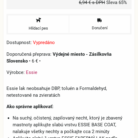
6,94 €
s DPH
Sleva
65%
Doručení
Hlídací pes
Dostupnost:
Vypredáno
Výdejné miesto - Zásilkovňa
Slovensko
•
6 €
•
Výrobce:
Essie
Essie lak neobsahuje DBP, toluén a Formaldehyd,
netestované na zvieratách
Ako správne aplikovať:
Na suchý, očistený, zapilovaný necht, ktorý je zbavený
mastnoty aplikujte slabú vrstvu ESSIE BASE COAT,
nalakuje všetky nechty a počkajte cca 2 minúty