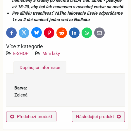
namočený a radšej po nechtu urobiť viac ťahou - pokojne
až 15-20, aby bol lak nanensen v rovnakej vrstve na necht.
Pre dlhšiu trvanlivosť Vášho lakovanie Essie odporúčame
1x za 2 dni naniesť jednu vrstvu Nadlaku
Bluesky
Twitter
Facebook
Pinterest
Reddit
LinkedIn
WhatsApp
E-
mail
Více z kategorie
E-SHOP
Mini laky
Doplňující informace
Barva:
Zelená
Předchozí produkt
Následující produkt