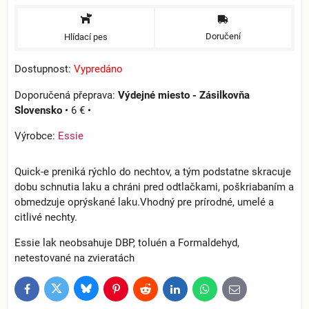
Doručení
Hlídací pes
Dostupnost:
Vypredáno
Výdejné miesto - Zásilkovňa
Slovensko
•
6 €
•
Výrobce:
Essie
Quick-e preniká rýchlo do nechtov, a tým podstatne skracuje
dobu schnutia laku a chráni pred odtlačkami, poškriabaním a
obmedzuje oprýskané laku.Vhodný pre prírodné, umelé a
citlivé nechty.
Essie lak neobsahuje DBP, toluén a Formaldehyd,
netestované na zvieratách
Bluesky
Twitter
Facebook
Pinterest
Reddit
LinkedIn
WhatsApp
E-
mail