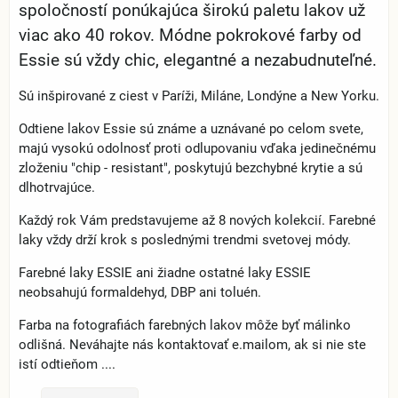
spoločností ponúkajúca širokú paletu lakov už
viac ako 40 rokov. Módne pokrokové farby od
Essie sú vždy chic, elegantné a nezabudnuteľné.
Sú inšpirované z ciest v Paríži, Miláne, Londýne a New Yorku.
Odtiene lakov Essie sú známe a uznávané po celom svete,
majú vysokú odolnosť proti odlupovaniu vďaka jedinečnému
zloženiu "chip - resistant", poskytujú bezchybné krytie a sú
dlhotrvajúce.
Každý rok Vám predstavujeme až 8 nových kolekcií. Farebné
laky vždy drží krok s poslednými trendmi svetovej módy.
Farebné laky ESSIE ani žiadne ostatné laky ESSIE
neobsahujú formaldehyd, DBP ani toluén.
Farba na fotografiách farebných lakov môže byť málinko
odlišná. Neváhajte nás kontaktovať e.mailom, ak si nie ste
istí odtieňom ....